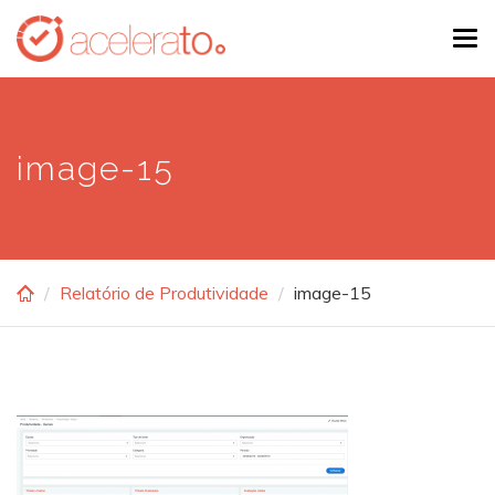
Skip
Tog
to
navi
main
content
image-15
Relatório de Produtividade
image-15