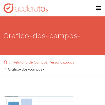
Skip
Tog
to
navi
main
content
Grafico-dos-campos-
Relatório de Campos Personalizados
Grafico-dos-campos-