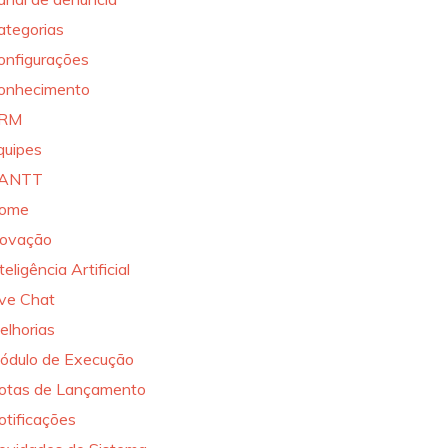
ategorias
onfigurações
onhecimento
RM
quipes
ANTT
ome
novação
teligência Artificial
ive Chat
elhorias
ódulo de Execução
otas de Lançamento
otificações