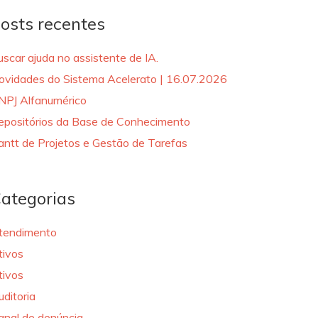
osts recentes
uscar ajuda no assistente de IA.
ovidades do Sistema Acelerato | 16.07.2026
NPJ Alfanumérico
epositórios da Base de Conhecimento
antt de Projetos e Gestão de Tarefas
ategorias
tendimento
tivos
tivos
uditoria
anal de denúncia