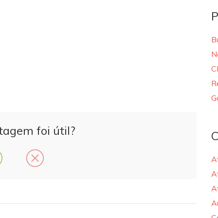
P
B
N
C
R
G
tagem foi útil?
C
A
A
A
A
C