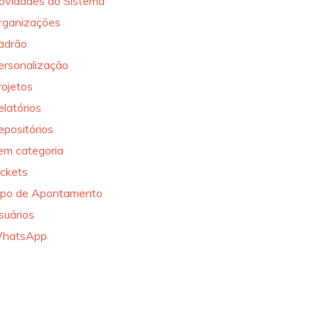
ovidades do Sistema
rganizações
adrão
ersonalização
rojetos
elatórios
epositórios
em categoria
ickets
ipo de Apontamento
suários
hatsApp