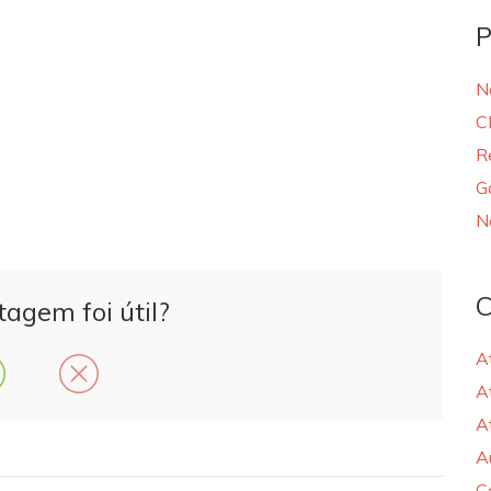
P
N
C
R
G
N
C
tagem foi útil?
A
A
A
A
C