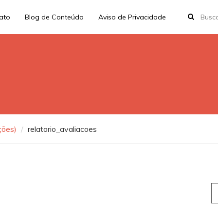
rato
Blog de Conteúdo
Aviso de Privacidade
ções)
relatorio_avaliacoes
S
fo