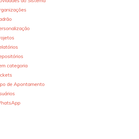
ovidades do Sistema
rganizações
adrão
ersonalização
rojetos
elatórios
epositórios
em categoria
ickets
ipo de Apontamento
suários
hatsApp