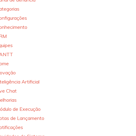
ategorias
onfigurações
onhecimento
RM
quipes
ANTT
ome
novação
teligência Artificial
ive Chat
elhorias
ódulo de Execução
otas de Lançamento
otificações