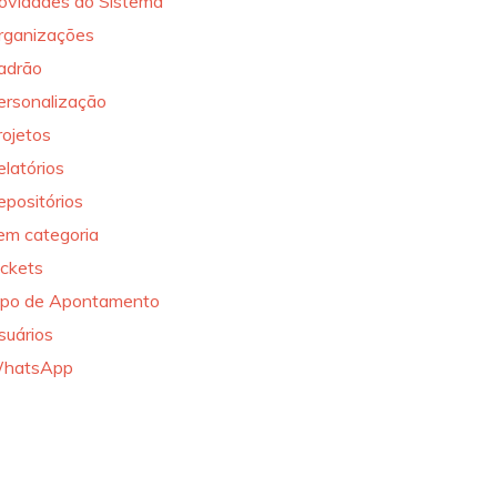
ovidades do Sistema
rganizações
adrão
ersonalização
rojetos
elatórios
epositórios
em categoria
ickets
ipo de Apontamento
suários
hatsApp