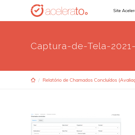
Skip
Site Acele
to
main
content
Captura-de-Tela-2021-
Relatório de Chamados Concluídos (Avalia