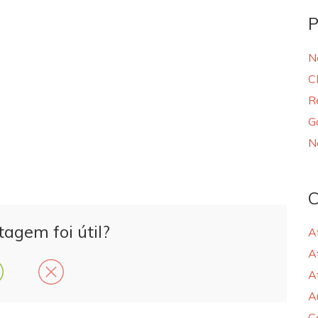
P
N
C
R
G
N
C
tagem foi útil?
A
A
A
A
C