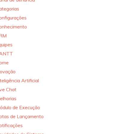
ategorias
onfigurações
onhecimento
RM
quipes
ANTT
ome
novação
teligência Artificial
ive Chat
elhorias
ódulo de Execução
otas de Lançamento
otificações