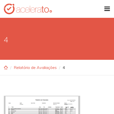
Skip
Tog
to
navi
main
content
4
Relatório de Avaliações
4