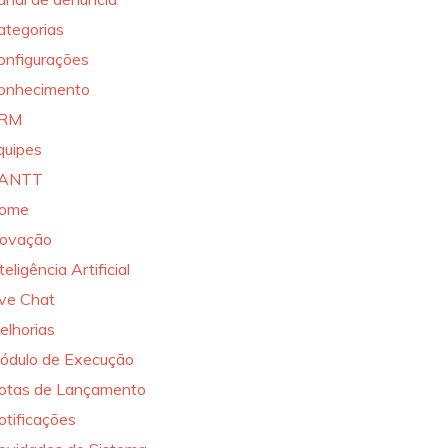
ategorias
onfigurações
onhecimento
RM
quipes
ANTT
ome
novação
teligência Artificial
ive Chat
elhorias
ódulo de Execução
otas de Lançamento
otificações