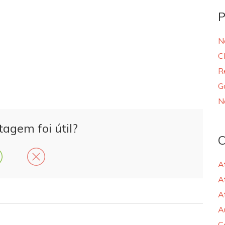
P
N
C
R
G
N
tagem foi útil?
C
A
A
A
A
C