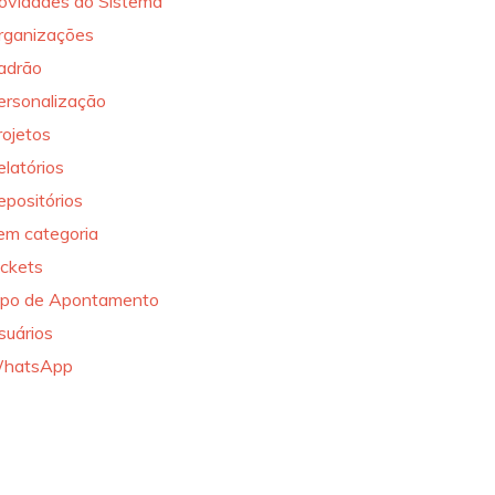
ovidades do Sistema
rganizações
adrão
ersonalização
rojetos
elatórios
epositórios
em categoria
ickets
ipo de Apontamento
suários
hatsApp