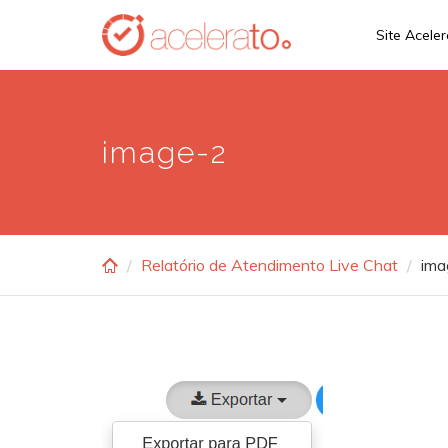
Skip
Site Acele
to
main
content
image-2
Relatório de Atendimento Live Chat
ima