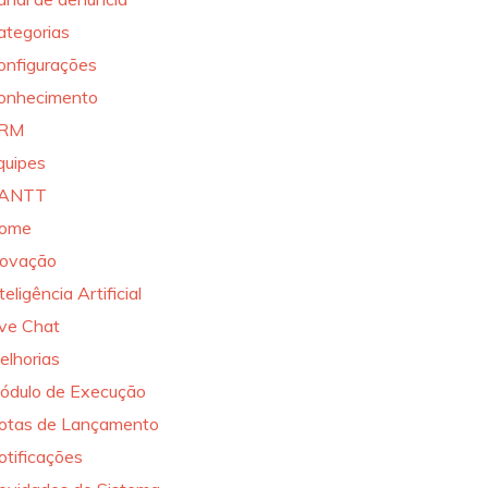
ategorias
onfigurações
onhecimento
RM
quipes
ANTT
ome
novação
teligência Artificial
ive Chat
elhorias
ódulo de Execução
otas de Lançamento
otificações