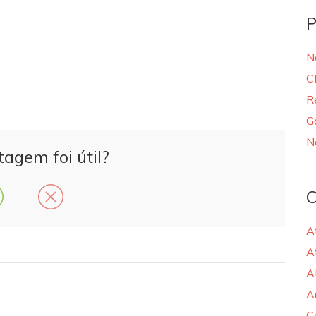
P
N
C
R
G
N
tagem foi útil?
C
A
A
A
A
C