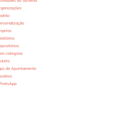
ovidades do Sistema
rganizações
adrão
ersonalização
rojetos
elatórios
epositórios
em categoria
ickets
ipo de Apontamento
suários
hatsApp