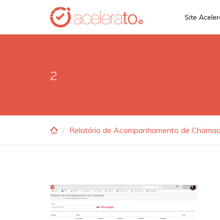
Skip
Site Acele
to
main
content
2
Relatório de Acompanhamento de Chama