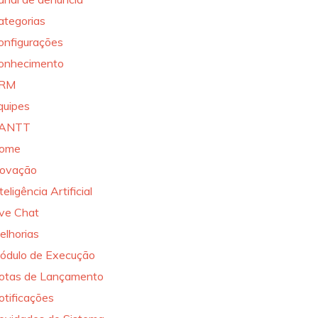
ategorias
onfigurações
onhecimento
RM
quipes
ANTT
ome
novação
teligência Artificial
ive Chat
elhorias
ódulo de Execução
otas de Lançamento
otificações