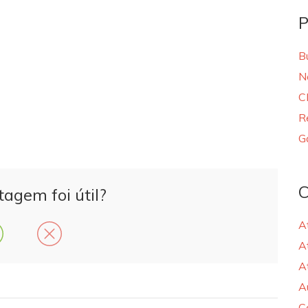
P
B
N
C
R
G
C
tagem foi útil?
A
A
A
A
C