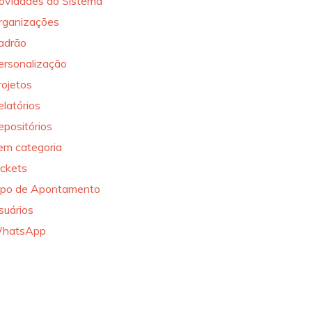
ovidades do Sistema
rganizações
adrão
ersonalização
rojetos
elatórios
epositórios
em categoria
ickets
ipo de Apontamento
suários
hatsApp