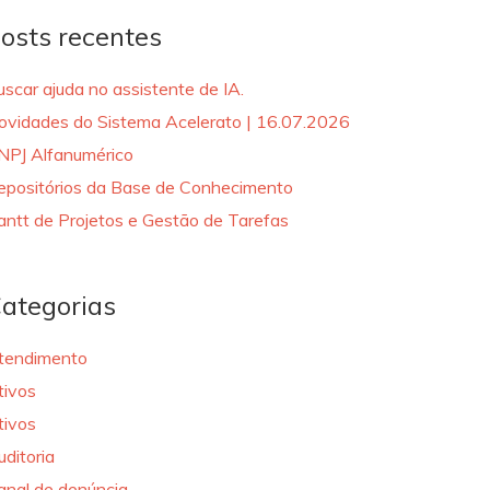
osts recentes
uscar ajuda no assistente de IA.
ovidades do Sistema Acelerato | 16.07.2026
NPJ Alfanumérico
epositórios da Base de Conhecimento
antt de Projetos e Gestão de Tarefas
ategorias
tendimento
tivos
tivos
uditoria
anal de denúncia