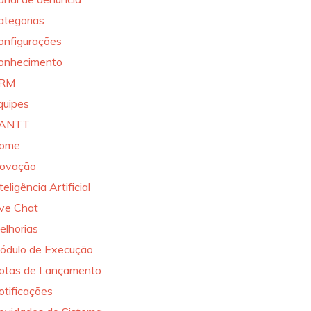
ategorias
onfigurações
onhecimento
RM
quipes
ANTT
ome
novação
teligência Artificial
ive Chat
elhorias
ódulo de Execução
otas de Lançamento
otificações