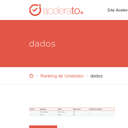
Skip
Site Acele
to
main
content
dados
Ranking de Unidades
dados