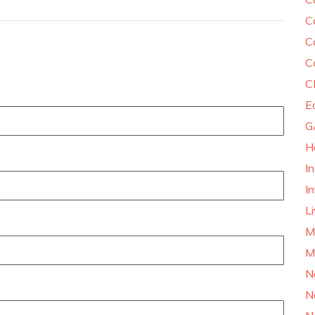
C
C
C
C
E
G
H
I
In
L
M
M
N
N