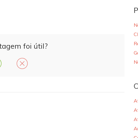
P
N
C
R
tagem foi útil?
G
N
C
A
A
A
A
C