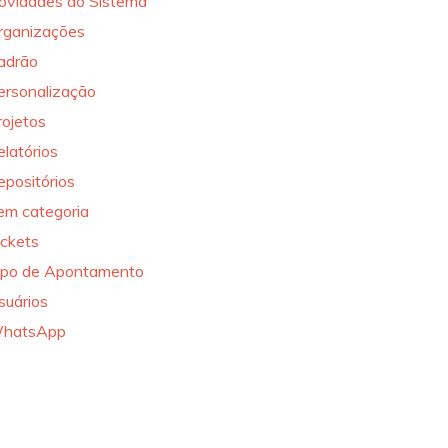
ovidades do Sistema
rganizações
adrão
ersonalização
rojetos
elatórios
epositórios
em categoria
ickets
ipo de Apontamento
suários
hatsApp