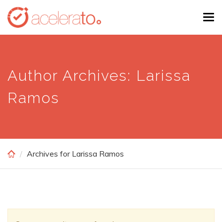
Skip
Tog
to
navi
main
content
Author Archives: Larissa
Ramos
Archives for Larissa Ramos