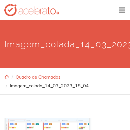
Skip
Tog
to
navi
main
content
Imagem_colada_14_03_202
Quadro de Chamados
Imagem_colada_14_03_2023_18_04