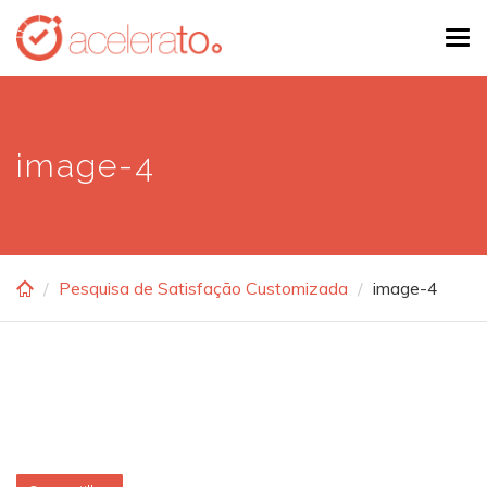
Skip
Tog
to
navi
main
content
image-4
Pesquisa de Satisfação Customizada
image-4