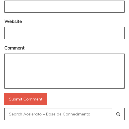
Website
Comment
Search
for: