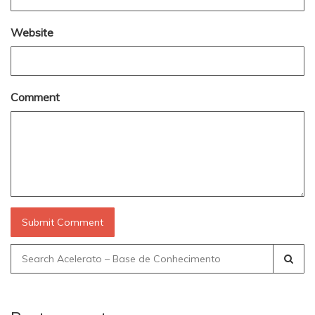
Website
Comment
Search
for: