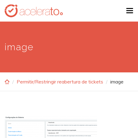
Skip
Tog
to
navi
main
content
image
Permitir/Restringir reabertura de tickets
image