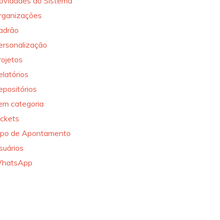
ovidades do Sistema
rganizações
adrão
ersonalização
rojetos
elatórios
epositórios
em categoria
ickets
ipo de Apontamento
suários
hatsApp