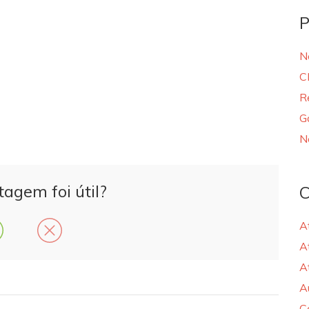
P
N
C
R
G
N
tagem foi útil?
C
A
A
A
A
C