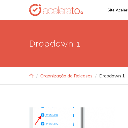
Skip
Site Acele
to
main
content
Dropdown 1
Organização de Releases
Dropdown 1