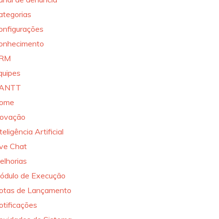
ategorias
onfigurações
onhecimento
RM
quipes
ANTT
ome
novação
teligência Artificial
ive Chat
elhorias
ódulo de Execução
otas de Lançamento
otificações