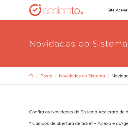
Skip
Site Acele
to
main
content
Novidades do Sistema 
Posts
Novidades do Sistema
Novidad
Confira as Novidades do Sistema Acelerato do 
* Campos de abertura de ticket – Anexo e a\Ag