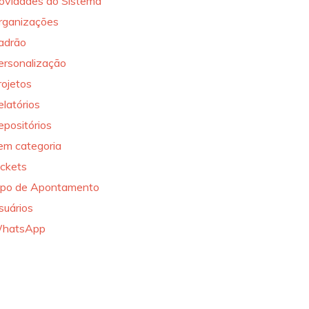
ovidades do Sistema
rganizações
adrão
ersonalização
rojetos
elatórios
epositórios
em categoria
ickets
ipo de Apontamento
suários
hatsApp