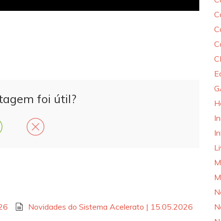
C
C
C
C
E
G
tagem foi útil?
H
I
In
L
M
M
N
N
026
Novidades do Sistema Acelerato | 15.05.2026