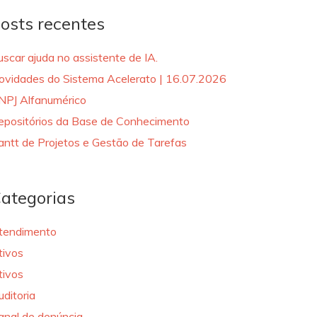
osts recentes
uscar ajuda no assistente de IA.
ovidades do Sistema Acelerato | 16.07.2026
NPJ Alfanumérico
epositórios da Base de Conhecimento
antt de Projetos e Gestão de Tarefas
ategorias
tendimento
tivos
tivos
uditoria
anal de denúncia