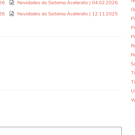
N
026
Novidades do Sistema Acelerato | 04.02.2026
O
026
Novidades do Sistema Acelerato | 12.11.2025
P
P
P
R
R
S
T
T
U
W