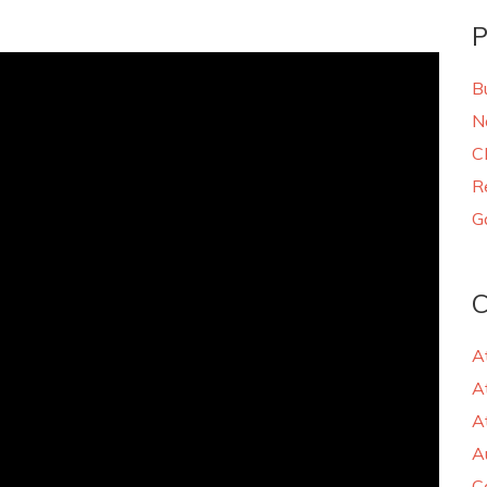
P
B
N
C
R
G
C
A
A
A
A
C