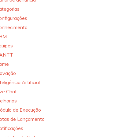
ategorias
onfigurações
onhecimento
RM
quipes
ANTT
ome
novação
teligência Artificial
ive Chat
elhorias
ódulo de Execução
otas de Lançamento
otificações