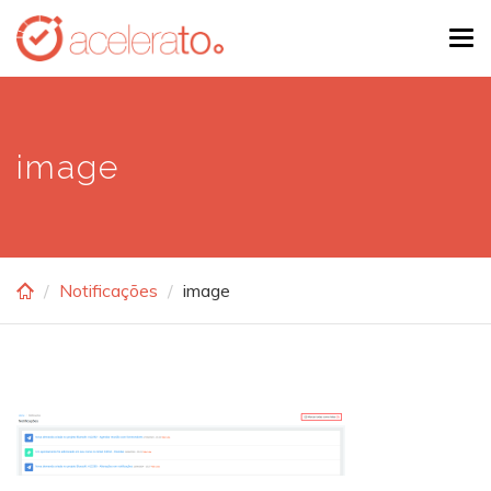
Skip
Tog
to
navi
main
content
image
Notificações
image