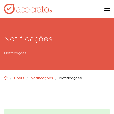
Skip
Tog
to
navi
main
content
Notificações
Notificações
Posts
Notificações
Notificações