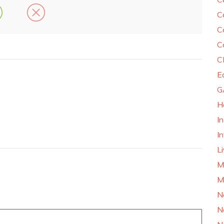
C
C
C
C
E
G
H
I
In
L
M
M
N
N