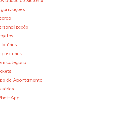
ovidades do Sistema
rganizações
adrão
ersonalização
rojetos
elatórios
epositórios
em categoria
ickets
ipo de Apontamento
suários
hatsApp