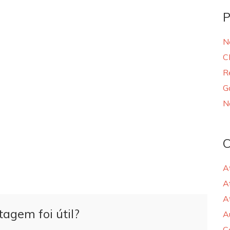
P
N
C
R
G
N
C
A
A
A
tagem foi útil?
A
C