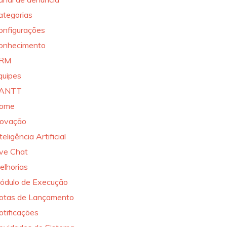
ategorias
onfigurações
onhecimento
RM
quipes
ANTT
ome
novação
teligência Artificial
ive Chat
elhorias
ódulo de Execução
otas de Lançamento
otificações