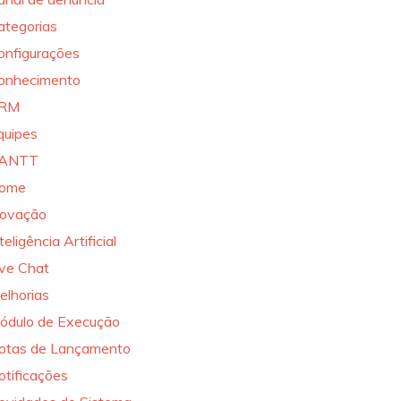
ategorias
onfigurações
onhecimento
RM
quipes
ANTT
ome
novação
teligência Artificial
ive Chat
elhorias
ódulo de Execução
otas de Lançamento
otificações