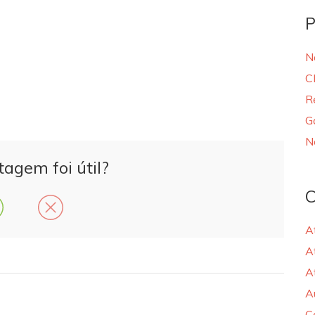
P
N
C
R
G
N
tagem foi útil?
C
A
A
A
A
C