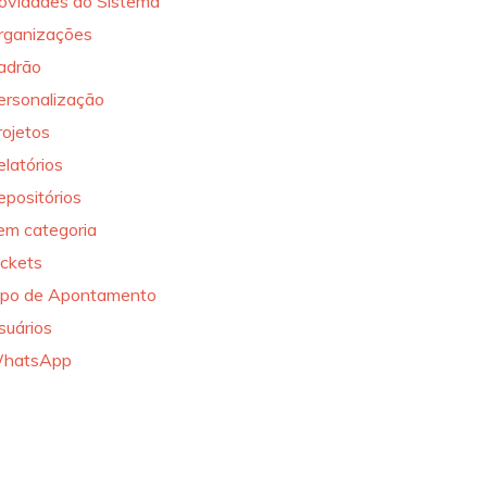
ovidades do Sistema
rganizações
adrão
ersonalização
rojetos
elatórios
epositórios
em categoria
ickets
ipo de Apontamento
suários
hatsApp