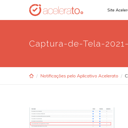
Skip
Site Acele
to
main
content
Captura-de-Tela-2021-
Notificações pelo Aplicativo Acelerato
C