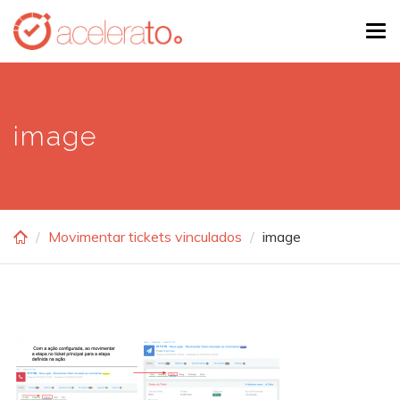
Skip
Tog
to
navi
main
content
image
Movimentar tickets vinculados
image