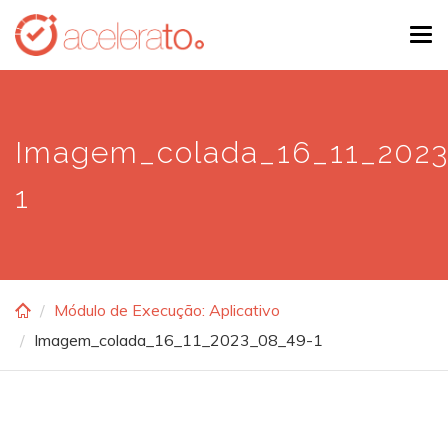
Skip
Tog
to
navi
main
content
Imagem_colada_16_11_202
1
Módulo de Execução: Aplicativo
Imagem_colada_16_11_2023_08_49-1