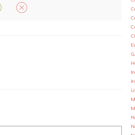
C
C
C
C
E
G
H
I
In
L
M
M
N
N