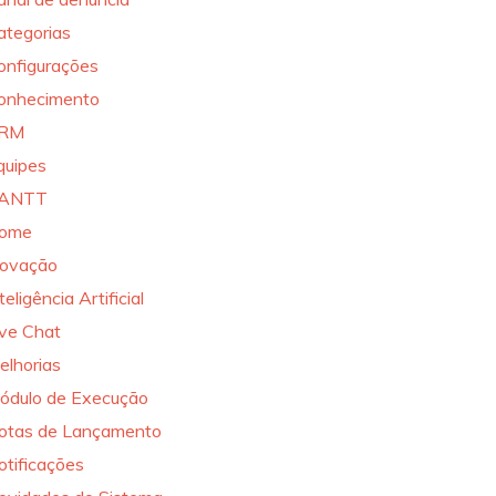
ategorias
onfigurações
onhecimento
RM
quipes
ANTT
ome
novação
teligência Artificial
ive Chat
elhorias
ódulo de Execução
otas de Lançamento
otificações