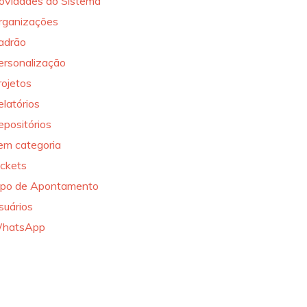
ovidades do Sistema
rganizações
adrão
ersonalização
rojetos
elatórios
epositórios
em categoria
ickets
ipo de Apontamento
suários
hatsApp