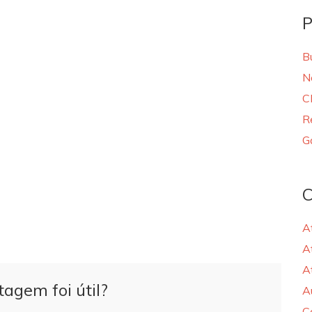
P
B
N
C
R
G
C
A
A
A
tagem foi útil?
A
C