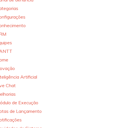
ategorias
onfigurações
onhecimento
RM
quipes
ANTT
ome
novação
teligência Artificial
ive Chat
elhorias
ódulo de Execução
otas de Lançamento
otificações