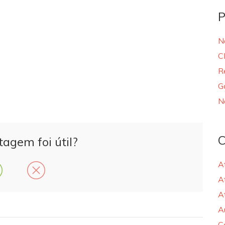
P
N
C
R
G
N
C
tagem foi útil?
A
A
A
A
C