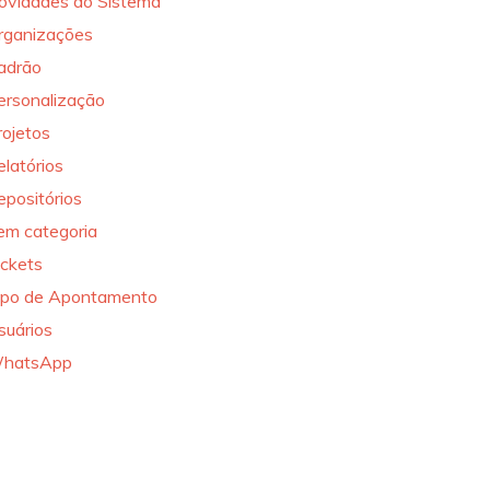
ovidades do Sistema
rganizações
adrão
ersonalização
rojetos
elatórios
epositórios
em categoria
ickets
ipo de Apontamento
suários
hatsApp