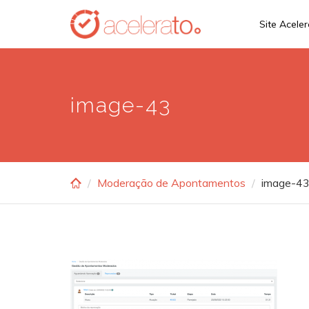
Skip
Site Acele
to
main
content
image-43
Moderação de Apontamentos
image-4