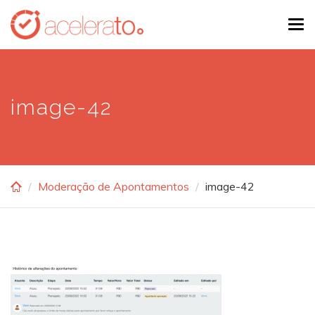
Skip
Tog
to
navi
main
content
image-42
Moderação de Apontamentos
image-42