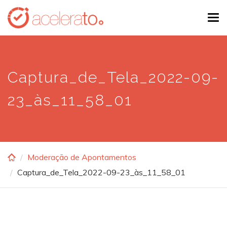
Skip
Tog
to
navi
main
content
Captura_de_Tela_2022-09-
23_às_11_58_01
Moderação de Apontamentos
Captura_de_Tela_2022-09-23_às_11_58_01