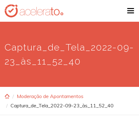
Skip
Tog
to
navi
main
content
Captura_de_Tela_2022-09-
23_às_11_52_40
Moderação de Apontamentos
Captura_de_Tela_2022-09-23_às_11_52_40