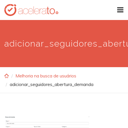
Skip
Tog
to
navi
main
content
adicionar_seguidores_aber
Melhoria na busca de usuários
adicionar_seguidores_abertura_demanda