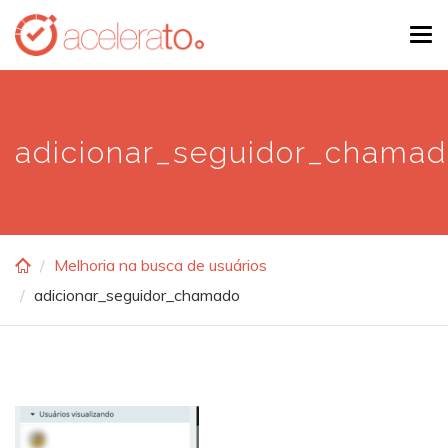
Skip
Tog
to
navi
main
content
adicionar_seguidor_chama
Melhoria na busca de usuários
adicionar_seguidor_chamado