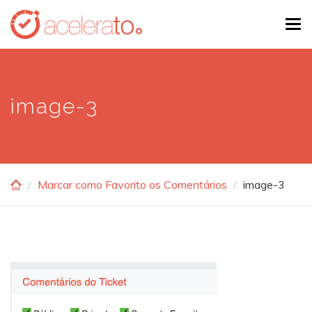
Skip
Tog
to
navi
main
content
image-3
Marcar como Favorito os Comentários
image-3