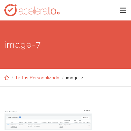
Skip
Tog
to
navi
main
content
image-7
Listas Personalizada
image-7