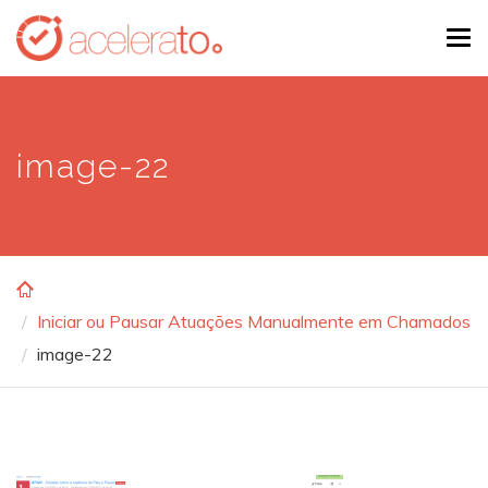
Skip
Tog
to
navi
main
content
image-22
Iniciar ou Pausar Atuações Manualmente em Chamados
image-22