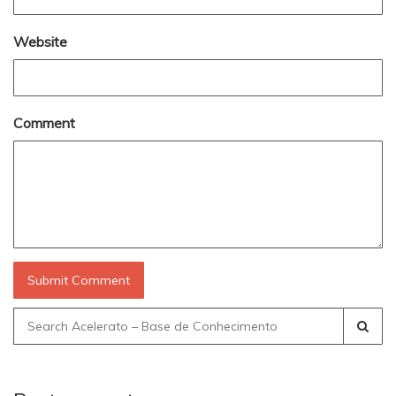
Website
Comment
Search
for: