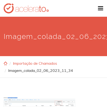
Skip
Tog
to
navi
main
content
Imagem_colada_02_06_202
Importação de Chamados
Imagem_colada_02_06_2023_11_34