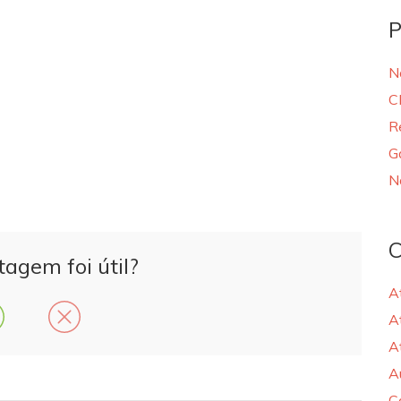
P
N
C
R
G
N
C
tagem foi útil?
A
A
A
A
C