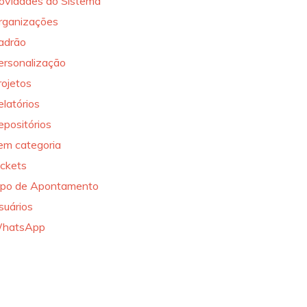
ovidades do Sistema
rganizações
adrão
ersonalização
rojetos
elatórios
epositórios
em categoria
ickets
ipo de Apontamento
suários
hatsApp