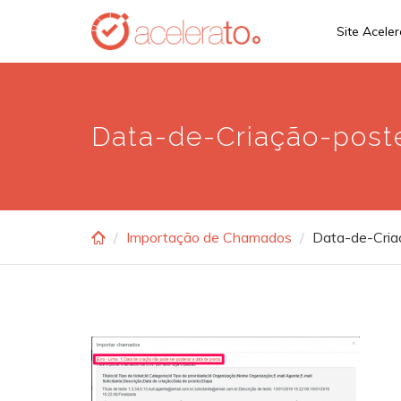
Skip
Site Acele
to
main
content
Data-de-Criação-poste
Importação de Chamados
Data-de-Cria