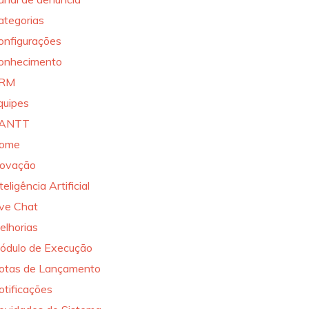
ategorias
onfigurações
onhecimento
RM
quipes
ANTT
ome
novação
teligência Artificial
ive Chat
elhorias
ódulo de Execução
otas de Lançamento
otificações