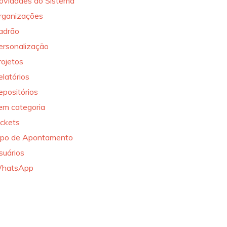
ovidades do Sistema
rganizações
adrão
ersonalização
rojetos
elatórios
epositórios
em categoria
ickets
ipo de Apontamento
suários
hatsApp