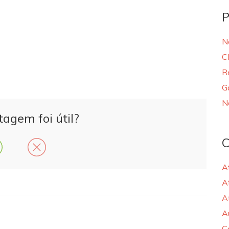
P
N
C
R
G
N
tagem foi útil?
C
A
A
A
A
C