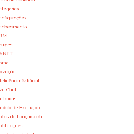
ategorias
onfigurações
onhecimento
RM
quipes
ANTT
ome
novação
teligência Artificial
ive Chat
elhorias
ódulo de Execução
otas de Lançamento
otificações