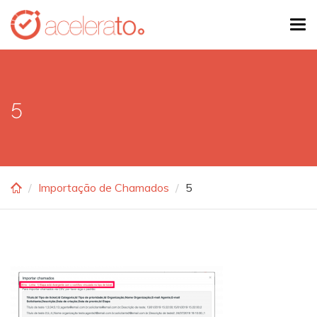
Skip
Tog
to
navi
main
content
5
Importação de Chamados
5