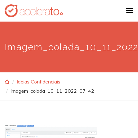
Skip
Tog
to
navi
main
content
Imagem_colada_10_11_202
Ideias Confidenciais
Imagem_colada_10_11_2022_07_42