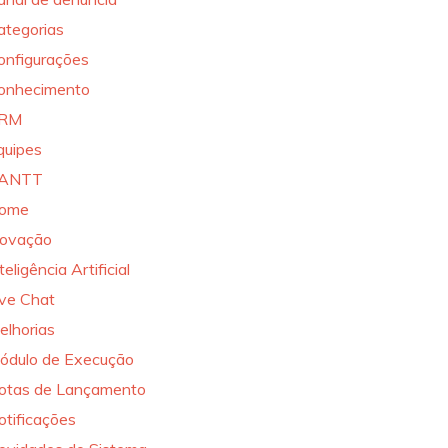
ategorias
onfigurações
onhecimento
RM
quipes
ANTT
ome
novação
teligência Artificial
ive Chat
elhorias
ódulo de Execução
otas de Lançamento
otificações