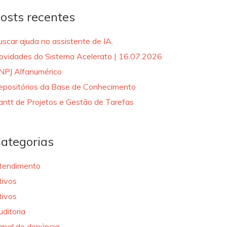
osts recentes
uscar ajuda no assistente de IA.
ovidades do Sistema Acelerato | 16.07.2026
NPJ Alfanumérico
epositórios da Base de Conhecimento
antt de Projetos e Gestão de Tarefas
ategorias
tendimento
tivos
tivos
uditoria
anal de denúncia