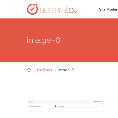
Skip
Site Acele
to
main
content
image-8
Gatilhos
image-8