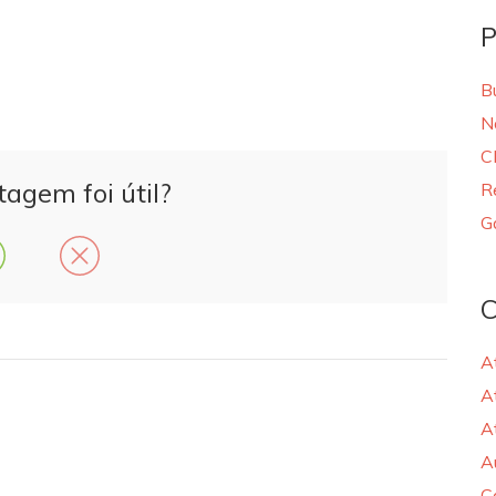
P
B
N
C
tagem foi útil?
R
G
C
A
A
A
A
C