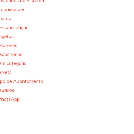
ovidades do Sistema
rganizações
adrão
ersonalização
rojetos
elatórios
epositórios
em categoria
ickets
ipo de Apontamento
suários
hatsApp