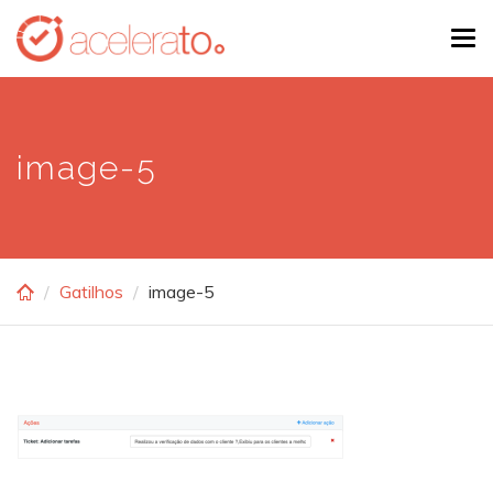
Skip
Tog
to
navi
main
content
image-5
Gatilhos
image-5