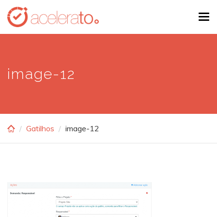
Skip
Tog
to
navi
main
content
image-12
Gatilhos
image-12