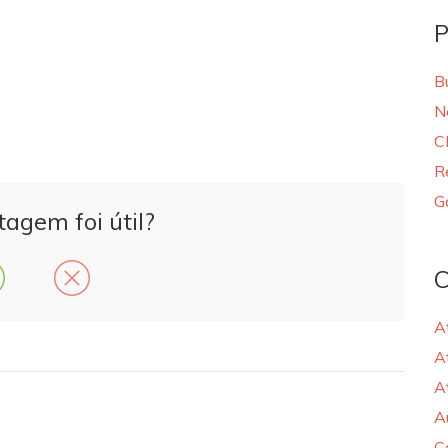
P
B
N
C
R
G
tagem foi útil?
C
A
A
A
A
C