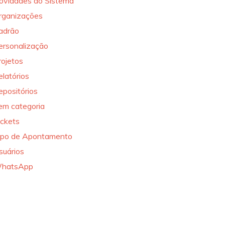
ovidades do Sistema
rganizações
adrão
ersonalização
rojetos
elatórios
epositórios
em categoria
ickets
ipo de Apontamento
suários
hatsApp