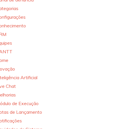
ategorias
onfigurações
onhecimento
RM
quipes
ANTT
ome
novação
teligência Artificial
ive Chat
elhorias
ódulo de Execução
otas de Lançamento
otificações