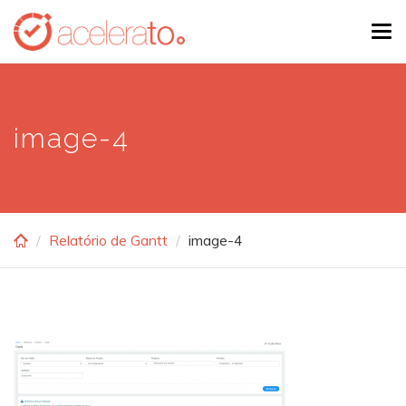
Skip
Tog
to
navi
main
content
image-4
Relatório de Gantt
image-4