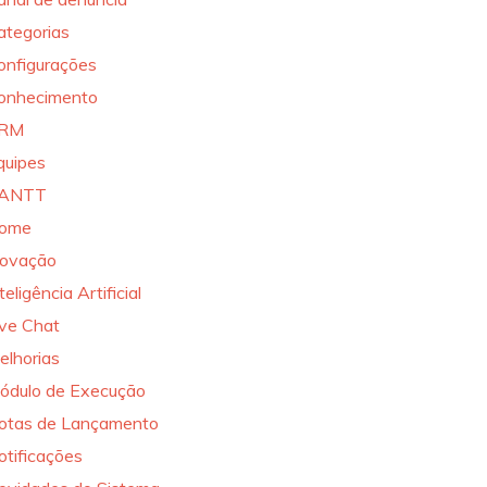
ategorias
onfigurações
onhecimento
RM
quipes
ANTT
ome
novação
teligência Artificial
ive Chat
elhorias
ódulo de Execução
otas de Lançamento
otificações