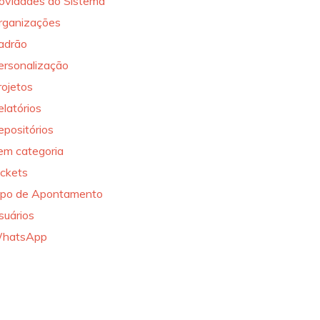
ovidades do Sistema
rganizações
adrão
ersonalização
rojetos
elatórios
epositórios
em categoria
ickets
ipo de Apontamento
suários
hatsApp