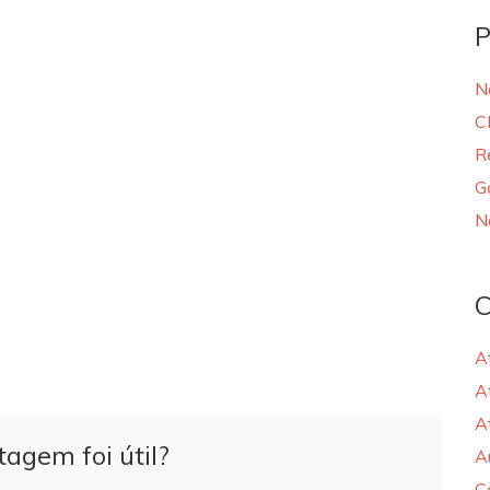
P
N
C
R
G
N
C
A
A
A
tagem foi útil?
A
C