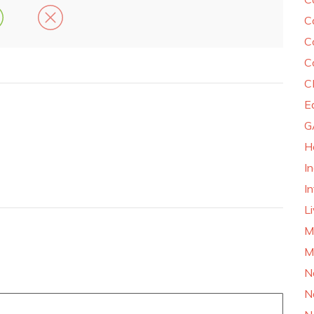
C
C
C
C
E
G
H
I
In
L
M
M
N
N