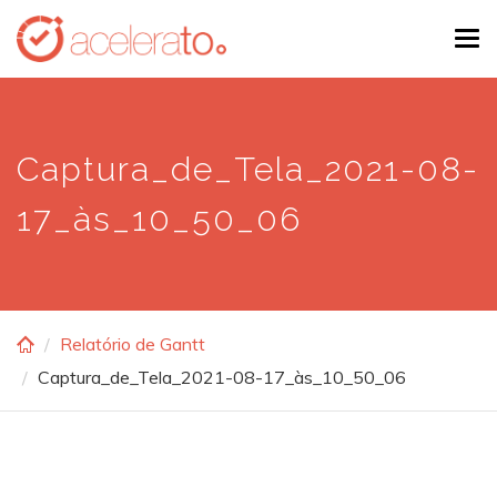
Skip
Tog
to
navi
main
content
Captura_de_Tela_2021-08-
17_às_10_50_06
Relatório de Gantt
Captura_de_Tela_2021-08-17_às_10_50_06