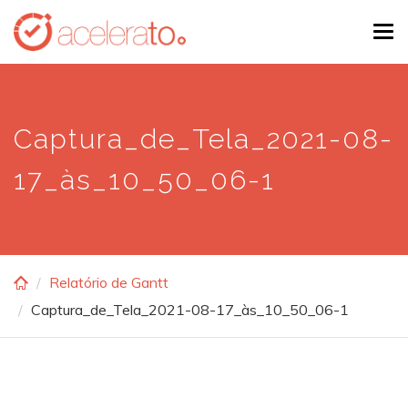
Skip
Tog
to
navi
main
content
Captura_de_Tela_2021-08-
17_às_10_50_06-1
Relatório de Gantt
Captura_de_Tela_2021-08-17_às_10_50_06-1