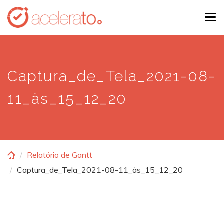
Skip
Tog
to
navi
main
content
Captura_de_Tela_2021-08-
11_às_15_12_20
Relatório de Gantt
Captura_de_Tela_2021-08-11_às_15_12_20