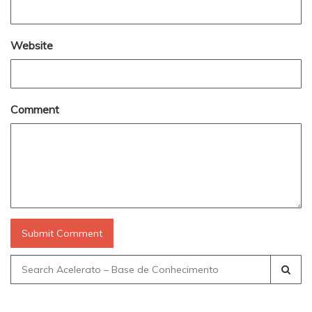
Website
Comment
Search
for: