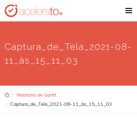
Skip
Tog
to
navi
main
content
Captura_de_Tela_2021-08-
11_às_15_11_03
Relatório de Gantt
Captura_de_Tela_2021-08-11_às_15_11_03