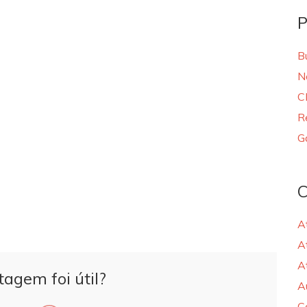
P
B
N
C
R
G
C
A
A
A
tagem foi útil?
A
C