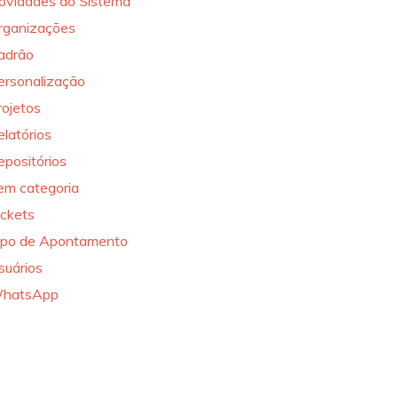
ovidades do Sistema
rganizações
adrão
ersonalização
rojetos
elatórios
epositórios
em categoria
ickets
ipo de Apontamento
suários
hatsApp