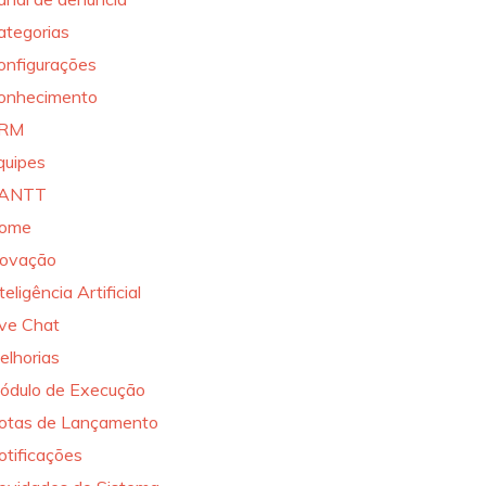
ategorias
onfigurações
onhecimento
RM
quipes
ANTT
ome
novação
teligência Artificial
ive Chat
elhorias
ódulo de Execução
otas de Lançamento
otificações