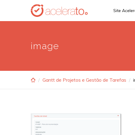
Skip
Site Acele
to
main
content
image
Gantt de Projetos e Gestão de Tarefas