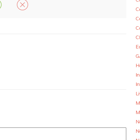
C
C
C
C
E
G
H
I
In
L
M
M
N
N