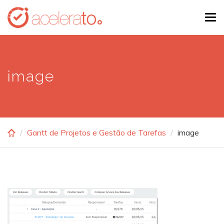
Skip
Tog
to
navi
main
content
image
Gantt de Projetos e Gestão de Tarefas
image